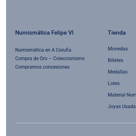
Numismática Felipe VI
Tienda
Monedas
Numismática en A Coruña
Compra de Oro – Coleccionismo
Billetes
Compramos concesiones
Medallas
Lotes
Material Nu
Joyas Usada