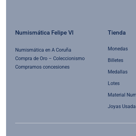
Numismática Felipe VI
Tienda
Monedas
Numismática en A Coruña
Compra de Oro – Coleccionismo
Billetes
Compramos concesiones
Medallas
Lotes
Material Nu
Joyas Usada