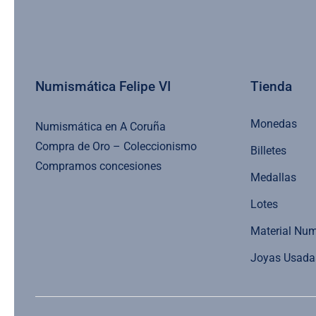
Numismática Felipe VI
Tienda
Monedas
Numismática en A Coruña
Compra de Oro – Coleccionismo
Billetes
Compramos concesiones
Medallas
Lotes
Material Nu
Joyas Usada