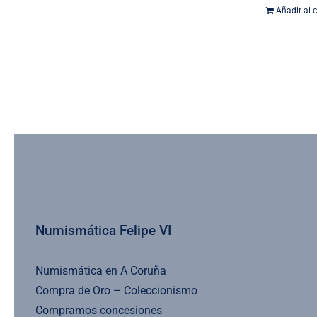
Añadir al c
Numismática Felipe VI
Numismática en A Coruña
Compra de Oro – Coleccionismo
Compramos concesiones