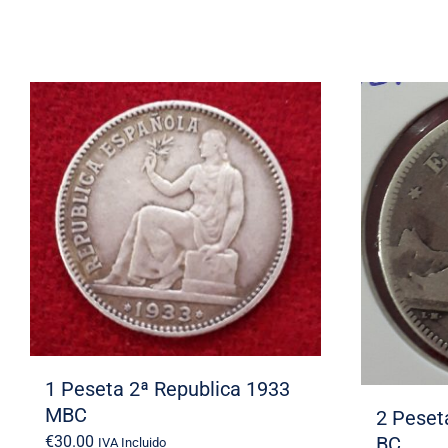
1 Peseta 2ª Republica 1933
MBC
2 Peset
€
30.00
BC
IVA Incluido