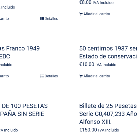
€
8.00
IVA Incluido
 Incluido
Añadir al carrito
arrito
Detalles
as Franco 1949
50 centimos 1937 ser
 EBC
Estado de conservac
€
10.00
Incluido
IVA Incluido
arrito
Detalles
Añadir al carrito
E DE 100 PESETAS
Billete de 25 Peseta
PAÑA SIN SERIE
Serie C0,407,233 Año
Alfonso XIII.
€
150.00
VA Incluido
IVA Incluido