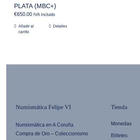
PLATA (MBC+)
€
650.00
IVA Incluido
Añadir al
Detalles
carrito
Numismática Felipe VI
Tienda
Monedas
Numismática en A Coruña
Compra de Oro – Coleccionismo
Billetes