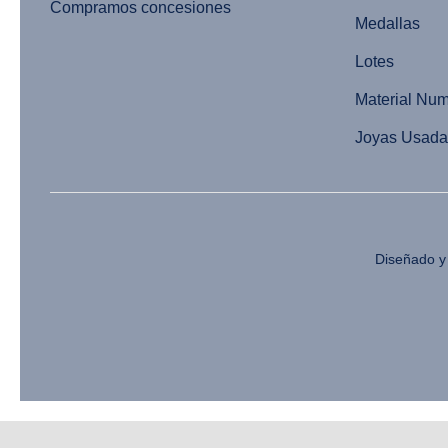
Compramos concesiones
Medallas
Lotes
Material Num
Joyas Usada
Diseñado y