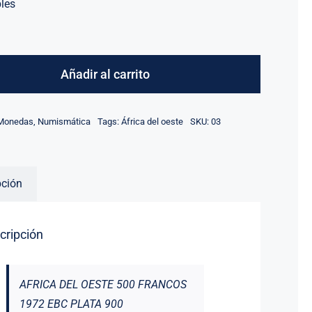
bles
AFRICA
DEL
Añadir al carrito
OESTE
500
Monedas
,
Numismática
Tags:
África del oeste
SKU:
03
FRANCOS
1972
EBC
pción
PLATA
cantidad
cripción
AFRICA DEL OESTE 500 FRANCOS
1972 EBC PLATA 900