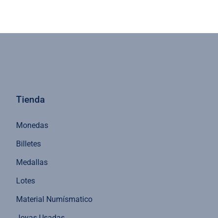
Tienda
Monedas
Billetes
Medallas
Lotes
Material Numísmatico
Joyas Usadas