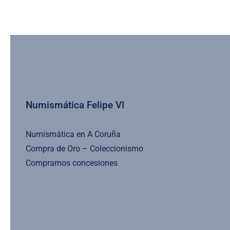
Numismática Felipe VI
Numismática en A Coruña
Compra de Oro – Coleccionismo
Compramos concesiones