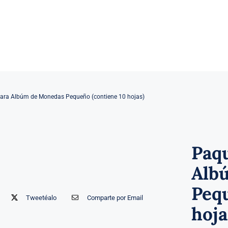
para Albúm de Monedas Pequeño (contiene 10 hojas)
Paqu
Alb
Pequ
Tweetéalo
Comparte por Email
hoja