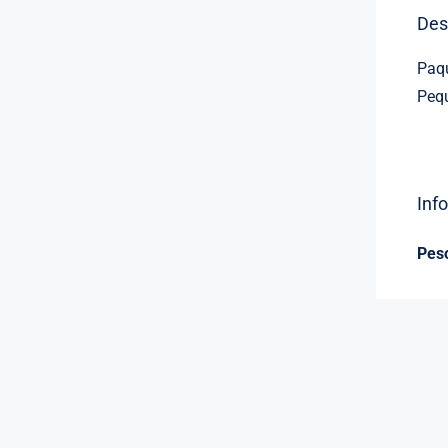
Des
Paq
Pequ
Inf
Pes