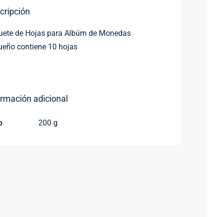
hojas)
cripción
cantidad
uete de Hojas para Albúm de Monedas
eño contiene 10 hojas
ormación adicional
o
200 g