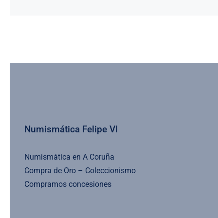
Numismática Felipe VI
Numismática en A Coruña
Compra de Oro – Coleccionismo
Compramos concesiones