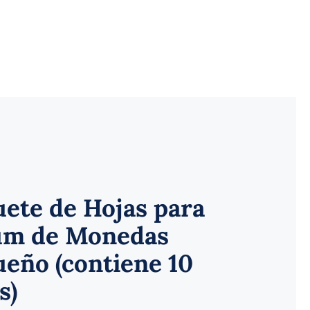
ete de Hojas para
úm de Monedas
eño (contiene 10
s)