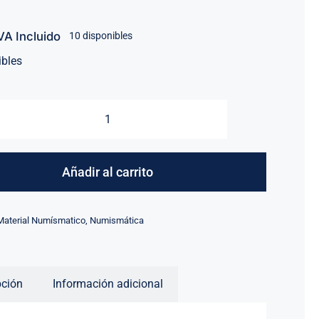
VA Incluido
10 disponibles
ibles
Paquete
de
Hojas
Añadir al carrito
para
Albúm
Material Numísmatico
,
Numismática
de
Monedas
Pequeño
pción
Información adicional
(contiene
10